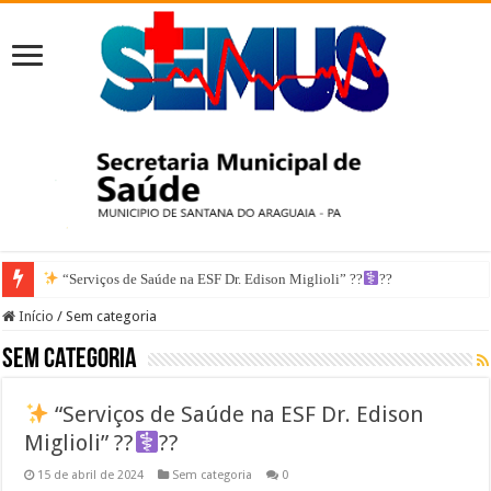
7 de Abril: Um Chamado à Ação pela Saúde
“Serviços de Saúde na ESF Dr. Edison Miglioli” ??‍
??
Início
/
Sem categoria
Sem categoria
“Serviços de Saúde na ESF Dr. Edison
Miglioli” ??‍
??
15 de abril de 2024
Sem categoria
0