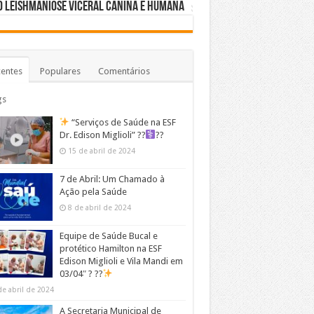
 Leishmaniose Viceral Canina e Humana
entes
Populares
Comentários
gs
“Serviços de Saúde na ESF
Dr. Edison Miglioli” ??‍
??
15 de abril de 2024
7 de Abril: Um Chamado à
Ação pela Saúde
8 de abril de 2024
Equipe de Saúde Bucal e
protético Hamilton na ESF
Edison Miglioli e Vila Mandi em
03/04″ ? ??
de abril de 2024
A Secretaria Municipal de