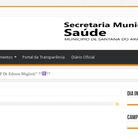
mentos
Portal da Transparência
Diário Oficial
 Dr. Edison Miglioli” ??‍
??
Dia i
Camp