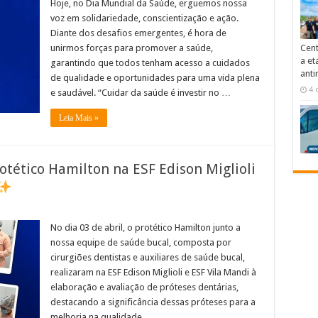
Hoje, no Dia Mundial da Saúde, erguemos nossa
voz em solidariedade, conscientização e ação.
Diante dos desafios emergentes, é hora de
Cent
unirmos forças para promover a saúde,
a et
garantindo que todos tenham acesso a cuidados
anti
de qualidade e oportunidades para uma vida plena
4 
e saudável. “Cuidar da saúde é investir no …
Leia Mais »
otético Hamilton na ESF Edison Miglioli
No dia 03 de abril, o protético Hamilton junto a
nossa equipe de saúde bucal, composta por
cirurgiões dentistas e auxiliares de saúde bucal,
realizaram na ESF Edison Miglioli e ESF Vila Mandi à
elaboração e avaliação de próteses dentárias,
destacando a significância dessas próteses para a
melhoria na qualidade …